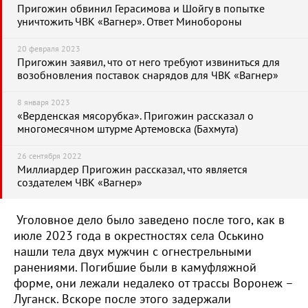
Пригожин обвинил Герасимова и Шойгу в попытке
уничтожить ЧВК «Вагнер». Ответ Минобороны
20 февраля 2023
Пригожин заявил, что от него требуют извиниться для
возобновления поставок снарядов для ЧВК «Вагнер»
8 января 2023
«Верденская мясорубка». Пригожин рассказал о
многомесячном штурме Артемовска (Бахмута)
26 сентября 2022
Миллиардер Пригожин рассказал, что является
создателем ЧВК «Вагнер»
Уголовное дело было заведено после того, как в
июле 2023 года в окрестностях села Оськино
нашли тела двух мужчин с огнестрельными
ранениями. Погибшие были в камуфляжной
форме, они лежали недалеко от трассы Воронеж –
Луганск. Вскоре после этого задержали