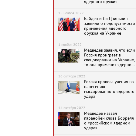
ядерного оружия
15 ноября 2022
Байден и Си Цзиньпин
заявили о недопустимости
применения ядерного
оружия на Украине
1 ноября 2022
Медведев заявил, что если
Россия проиграет в
спецоперации на Украине,
то она применит ядерное
оружие
26 октября 2022
Россия провела учения по
нанесению
массированного ядерного
удара
14 октября 2022
Медведев назвал
паранойей слова Борреля
о «российском ядерном
ударе»