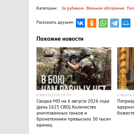
Категории:
За рубежом
Военное обозрение
Пол
Рассказать друзьям
Похожие новости
6 августа 2026 19:30
6 августа
Сводка МО на 6 августа 2026 года
Патриар
(день 1625 СВО). Количество
ядерног
уничтоженных танков и
божест
бронетехники превысило 30 тысяч
единиц