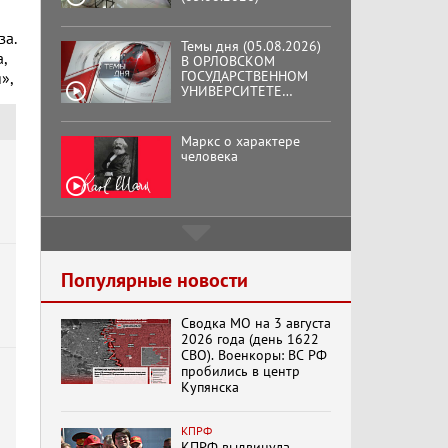
за.
Темы дня (05.08.2026)
,
В ОРЛОВСКОМ
ГОСУДАРСТВЕННОМ
»,
УНИВЕРСИТЕТЕ
ОТКРЫЛАСЬ
АУДИТОРИЯ ИМЕНИ
ЗНАМЕНИТОГО
Маркс о характере
ВЫПУСКНИКА,
человека
ГЕННАДИЯ ЗЮГАНОВА.
Подмосковный
кооператор
Популярные новости
Сводка МО на 3 августа
Хук слева:
2026 года (день 1622
«Додоговаривались...»
СВО). Военкоры: ВС РФ
(11.06.2026)
пробились в центр
Купянска
Бренды Советской
КПРФ
эпохи "Гжель"
КПРФ выдвинула