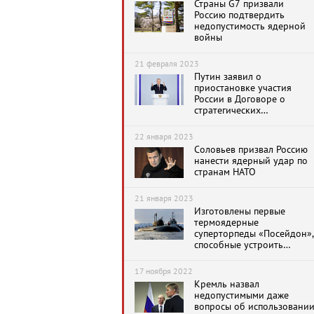
Страны G7 призвали
Россию подтвердить
недопустимость ядерной
войны
21 февраля 2023
Путин заявил о
приостановке участия
России в Договоре о
стратегических
наступательных
вооружениях
22 января 2023
Соловьев призвал Россию
нанести ядерный удар по
странам НАТО
21 января 2023
Изготовлены первые
термоядерные
суперторпеды «Посейдон»,
способные устроить
радиоактивное цунами
17 ноября 2022
Кремль назвал
недопустимыми даже
вопросы об использовани