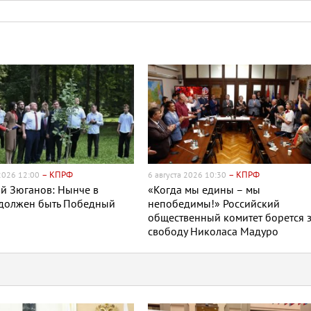
– КПРФ
– КПРФ
 2026 12:00
6 августа 2026 10:30
й Зюганов: Нынче в
«Когда мы едины – мы
 должен быть Победный
непобедимы!» Российский
общественный комитет борется 
свободу Николаса Мадуро