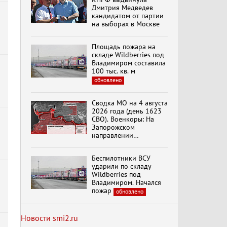
Дмитрия Медведев
кандидатом от партии
на выборах в Москве
Специальный репортаж
«Безразмерное
Площадь пожара на
Кольцо»
складе Wildberries под
Владимиром составила
100 тыс. кв. м
обновлено
К ГРАЖДАНАМ
РОССИИ! Обращение
Г.А. Зюганова,
Сводка МО на 4 августа
Председателя ЦК
2026 года (день 1623
КПРФ Руководителя
СВО). Военкоры: На
фракции КПРФ в
Запорожском
Государственной Думе
Документальный
направлении
РФ (28.07.2026)
фильм "Империализм и
продолжаются
террор"
столкновения в районе
Беспилотники ВСУ
Степногорска
ударили по складу
Wildberries под
Менять курс! В.Боглаев,
Владимиром. Начался
И.Буданов, А.Лежава,
пожар
обновлено
Н.Останина
(05.08.2026)
Новости smi2.ru