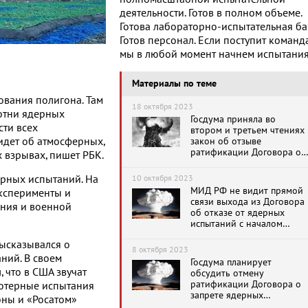
деятельности. Готов в полном объеме.
Готова лабораторно-испытательная ба
Готов персонал. Если поступит команда
мы в любой момент начнем испытания
Материалы по теме
ования полигона. Там
18 октября 2023
отни ядерных
Госдума приняла во
ти всех
втором и третьем чтениях
идет об атмосферных,
закон об отзыве
ратификации Договора о
 взрывах, пишет РБК.
всеобъемлющем
запрещении ядерных
ерных испытаний. На
10 октября 2023
испытаний
МИД РФ не видит прямой
ксперименты и
связи выхода из Договора
ния и военной
об отказе от ядерных
испытаний с началом
новой гонки вооружений
ысказывался о
8 октября 2023
ний. В своем
Госдума планирует
 что в США звучат
обсудить отмену
ратификации Договора о
ьютерные испытания
запрете ядерных
оны и «Росатом»
испытаний