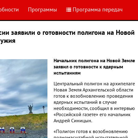
обности
Программы
Программа передач
сии заявили о готовности полигона на Новой
ружия
Начальник полигона на Новой Земле
заявил о готовности к ядерным
испытаниям
Центральный полигон на архипелаге
Новая Земля Архангельской области
готов к возобновлению проведения
ядерных испытаний в случае
необходимости, сообщил в интервью
«Российской газете» его начальник
Андрей Синицын.
«Полигон готов к возобновлению
полномасштабной испытательной