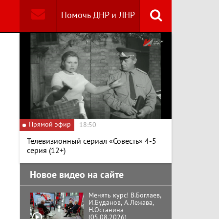
Помочь ДНР и ЛНР
Найти
Специальный репортаж
«Безразмерное
Кольцо»
К ГРАЖДАНАМ
РОССИИ! Обращение
Г.А. Зюганова,
Прямой эфир
Председателя ЦК
18:50
КПРФ Руководителя
фракции КПРФ в
Телевизионный сериал «Совесть» 4-5
Государственной Думе
Документальный
серия (12+)
РФ (28.07.2026)
фильм "Империализм и
террор"
Новое видео на сайте
Менять курс! В.Боглаев,
И.Буданов, А.Лежава,
Н.Останина
(05.08.2026)