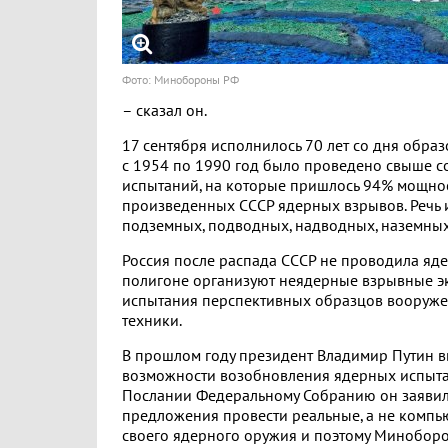
Фото: Минобороны РФ
– сказал он.
17 сентября исполнилось 70 лет со дня образ
с 1954 по 1990 год было проведено свыше с
испытаний, на которые пришлось 94% мощнос
произведенных СССР ядерных взрывов. Речь 
подземных, подводных, надводных, наземных
Россия после распада СССР не проводила яд
полигоне организуют неядерные взрывные э
испытания перспективных образцов вооруже
техники.
В прошлом году президент Владимир Путин в
возможности возобновления ядерных испыта
Послании Федеральному Собранию он заявил,
предложения провести реальные, а не комп
своего ядерного оружия и поэтому Минобор