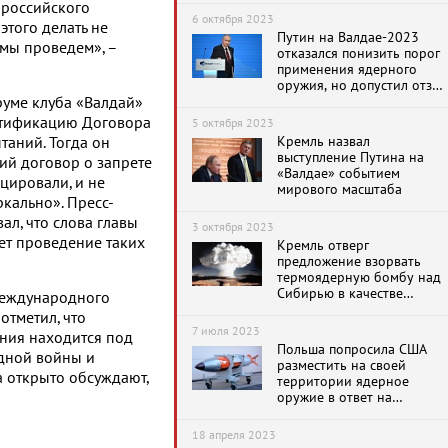
 российского
6 октября 2023
этого делать не
Путин на Валдае-2023
 мы проведем», –
отказался понизить порог
применения ядерного
оружия, но допустил отзыв
ратификации договора о
руме клуба «Валдай»
запрете ядерных
ратификацию Договора
5 октября 2023
испытаний
Кремль назвал
аний. Тогда он
выступление Путина на
ий договор о запрете
«Валдае» событием
цировали, и не
мирового масштаба
ркально». Пресс-
ал, что слова главы
3 октября 2023
ует проведение таких
Кремль отверг
предложение взорвать
термоядерную бомбу над
Сибирью в качестве
Международного
ультиматума в СВО
отметил, что
7 июля 2023
ния находится под
Польша попросила США
дной войны и
разместить на своей
а открыто обсуждают,
территории ядерное
оружие в ответ на
передислокацию
российского ядерного
18 апреля 2023
оружия в Белоруссии