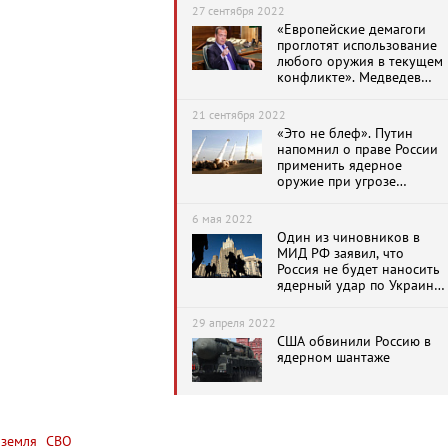
27 сентября 2022
«Европейские демагоги
проглотят использование
любого оружия в текущем
конфликте». Медведев
заявил о праве России
применить ядерное
21 сентября 2022
оружие
«Это не блеф». Путин
напомнил о праве России
применить ядерное
оружие при угрозе
территориальной
целостности страны
6 мая 2022
Один из чиновников в
МИД РФ заявил, что
Россия не будет наносить
ядерный удар по Украине
и Великобритании
29 апреля 2022
США обвинили Россию в
ядерном шантаже
земля
СВО