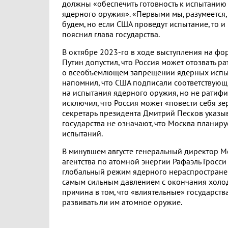
должны «обеспечить готовность к испытанию
ядерного оружия». «Первыми мы, разумеется, 
будем, но если США проведут испытание, то и
пояснил глава государства.
В октябре 2023-го в ходе выступления на фо
Путин допустил, что Россия может отозвать 
о всеобъемлющем запрещении ядерных испыт
напомнил, что США подписали соответствующ
на испытания ядерного оружия, но не ратифи
исключил, что Россия может «повести себя зе
секретарь президента Дмитрий Песков указыв
государства не означают, что Москва планир
испытаний.
В минувшем августе генеральный директор 
агентства по атомной энергии Рафаэль Гросси 
глобальный режим ядерного нераспростране
самым сильным давлением с окончания холо
причина в том, что «влиятельные» государств
развивать ли им атомное оружие.