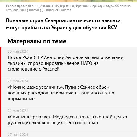
Россия против Японии, Англии, США, Германии, Франции и др. Карикатура XX века из
журнала Puck ("Шалун"). / Library of Congres
Военные стран Североатлантического альянса
могут прибыть на Украину для обучения ВСУ
Материалы по теме
23 мая 2024
Посол РФ в США Анатолий Антонов заявил о желании
Украины спровоцировать членов НАТО на
столкновение с Россией
21 мая 2024
«Можно даже увеличить». Путин: Сейчас объем
военных расходов не критичен – они абсолютно
нормальные
21 мая 2024
«Свинья в ермолке». Медведев назвал законной целью
руководителей воюющих с Россией стран
17 мая 2024