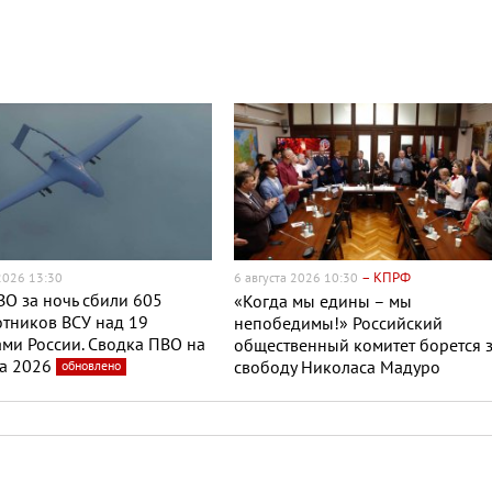
– КПРФ
 2026 13:30
6 августа 2026 10:30
О за ночь сбили 605
«Когда мы едины – мы
тников ВСУ над 19
непобедимы!» Российский
ми России. Сводка ПВО на
общественный комитет борется 
та 2026
обновлено
свободу Николаса Мадуро