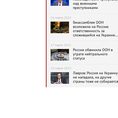
над военными
преступниками
24 марта 2022
Генассамблея ООН
возложила на Россию
ответственность за
сложившийся на Украине
кризис
17 марта 2022
Россия обвинила ООН в
утрате нейтрального
статуса
10 марта 2022
Лавров: Россия на Украину
не нападала, на другие
страны тоже не собираетс