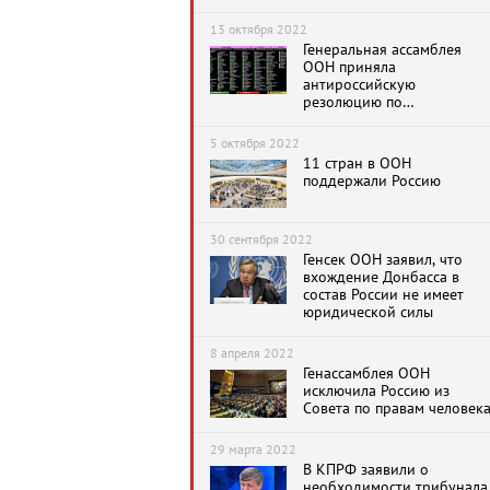
13 октября 2022
Генеральная ассамблея
ООН приняла
антироссийскую
резолюцию по
референдумам в ДНР, ЛНР,
Запорожье и Херсонщине.
5 октября 2022
Только четыре страны
11 стран в ООН
выступили на стороне
поддержали Россию
России
30 сентября 2022
Генсек ООН заявил, что
вхождение Донбасса в
состав России не имеет
юридической силы
8 апреля 2022
Генассамблея ООН
исключила Россию из
Совета по правам человек
29 марта 2022
В КПРФ заявили о
необходимости трибунала