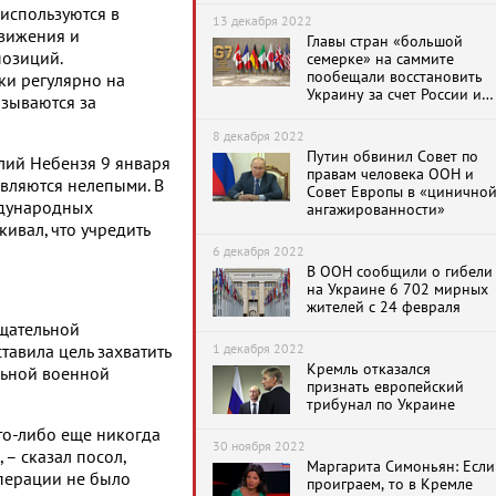
используются в
13 декабря 2022
движения и
Главы стран «большой
позиций.
семерке» на саммите
пообещали восстановить
ки регулярно на
Украину за счет России и
зываются за
привлечь Владимира
Путина «к
8 декабря 2022
ответственности»
Путин обвинил Совет по
лий Небензя 9 января
правам человека ООН и
являются нелепыми. В
Совет Европы в «цинично
ждународных
ангажированности»
ивал, что учредить
6 декабря 2022
В ООН сообщили о гибели
на Украине 6 702 мирных
жителей с 24 февраля
ещательной
1 декабря 2022
тавила цель захватить
Кремль отказался
льной военной
признать европейский
трибунал по Украине
кто-либо еще никогда
30 ноября 2022
 – сказал посол,
Маргарита Симоньян: Если
операции не было
проиграем, то в Кремле