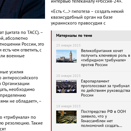
интервью телеканалу «Россия-24».
«Есть <...> гипотеза – создать некий
квазисудебный орган на базе
украинского правосудия с
 (цитата по ТАСС). –
Материалы по теме
й, абсолютно
ношении России, это
25 января 2023
есть чем ответить, с
Великобритания хочет
получить ключевую роль в
вали военные
«гибридном трибунале»
против России
вные усилия
20 января 2023
ю антироссийского
Европарламент
и Организации
проголосовал за трибунал
дать, необходимо
по действиям руководства
 определению
России
ями не обладает», –
18 января 2023
Постпредство РФ в ООН
заявило, что у
ю «трибунала» по
Генассамблеи нет
ую резолюцию. Такие
полномочий создать
сят
спецтрибунал по России