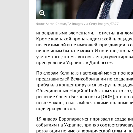
Фото: Aaron Chown/PA Images via Getty Images /ТАСС
иностранными элементами, – отметил дипломат
Кроме как такой пропагандистской площадко
нелегитимной и не имеющей юрисдикции в от
ничем иным быть не может. И понятно, что нам 
учетом того, что мы восемь лет документиро
преступления Украины в Донбассе».
По словам Келина, в настоящий момент осно
представителей Великобритании по создани
трибунала концентрируются вокруг площадк
Объединенных Наций. «Чтобы там что-то соз
решение Совета Безопасности [ООН], что по
невозможно, Генассамблея такими полномочи
подчеркнул посол.
19 января Европарламент призвал к создани
событиям на Украине, приняв соответствующ
резолюции не имеют юридической силы и но