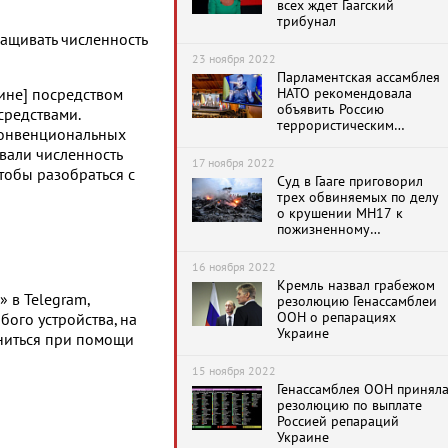
всех ждет Гаагский
трибунал
ащивать численность
23 ноября 2022
Парламентская ассамблея
НАТО рекомендовала
ине] посредством
объявить Россию
редствами.
террористическим
конвенциональных
режимом
ивали численность
17 ноября 2022
чтобы разобраться с
Суд в Гааге приговорил
трех обвиняемых по делу
о крушении MH17 к
пожизненному
заключению
16 ноября 2022
Кремль назвал грабежом
 в Telegram,
резолюцию Генассамблеи
ООН о репарациях
бого устройства, на
Украине
ниться при помощи
15 ноября 2022
Генассамблея ООН принял
резолюцию по выплате
Россией репараций
Украине