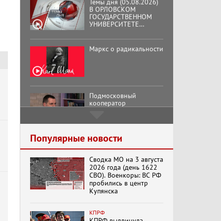
ОТКРЫЛАСЬ
АУДИТОРИЯ ИМЕНИ
ЗНАМЕНИТОГО
Маркс о радикальности
ВЫПУСКНИКА,
ГЕННАДИЯ ЗЮГАНОВА.
Подмосковный
кооператор
Хук слева:
«Додоговаривались...»
(11.06.2026)
Популярные новости
Сводка МО на 3 августа
Бренды Советской
2026 года (день 1622
эпохи "Гжель"
СВО). Военкоры: ВС РФ
пробились в центр
Купянска
Специальный репортаж
КПРФ
«Безразмерное
КПРФ выдвинула