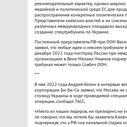
рекомендательный характер, однако широко 
медийной и политической среде ЕС для про
распространения конкретных политических 
Представители киевских властей и их союзни
различных международных площадках выска
создание спецтрибунала по Украине.
Постоянный представитель РФ при ООН Васи
заявил, что любые идеи о некоем трибунале 
декабре 2022 года постпред России при ме
организациях в Вене Михаил Ульянов подчерк
трибунал может только Совбез ООН.
***
В мае 2022 года Андрей Келин в интервью в
корпорации Би-Би-Си заявил, что Москва не с
столицу Украины в ходе проводимой специа
операции, сообщал ТАСС.
«Никто из наших лидеров, ни президент, ни 
не говорил, что мы хотели бы захватить Киев»,
подчеркнув, что у РФ «на начальной стадии 