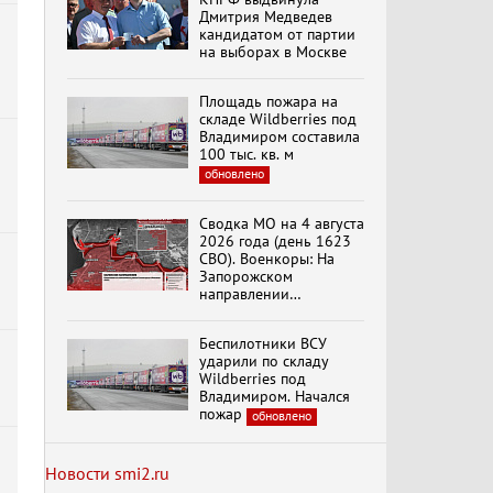
Кольцо»
Дмитрия Медведев
кандидатом от партии
на выборах в Москве
К ГРАЖДАНАМ
РОССИИ! Обращение
Площадь пожара на
Г.А. Зюганова,
складе Wildberries под
Председателя ЦК
Владимиром составила
КПРФ Руководителя
100 тыс. кв. м
фракции КПРФ в
обновлено
Государственной Думе
Документальный
й
РФ (28.07.2026)
фильм "Империализм и
террор"
Сводка МО на 4 августа
2026 года (день 1623
СВО). Военкоры: На
Запорожском
Менять курс! В.Боглаев,
направлении
И.Буданов, А.Лежава,
продолжаются
Н.Останина
столкновения в районе
(05.08.2026)
Беспилотники ВСУ
Степногорска
ударили по складу
Wildberries под
Темы дня (05.08.2026)
Владимиром. Начался
В ОРЛОВСКОМ
пожар
обновлено
ГОСУДАРСТВЕННОМ
УНИВЕРСИТЕТЕ
ОТКРЫЛАСЬ
Новости smi2.ru
АУДИТОРИЯ ИМЕНИ