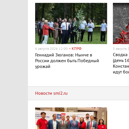
– КПРФ
6 августа 2026 12:00
5 августа
Сводка 
Геннадий Зюганов: Нынче в
(день 1
России должен быть Победный
Конста
урожай
идут бо
Новости smi2.ru